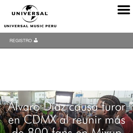
REGISTRO
Álvaro Díaz causa furor
en CDMX al reunir más
de 800 fans en Mixup