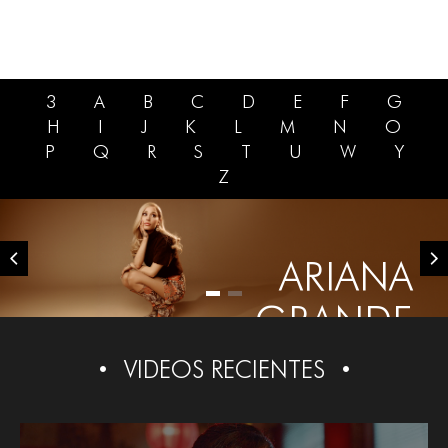
3
A
B
C
D
E
F
G
H
I
J
K
L
M
N
O
P
Q
R
S
T
U
W
Y
Z
ARIANA
GRANDE
VIDEOS RECIENTES