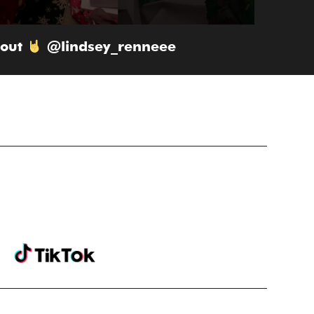
bout
@lindsey_renneee