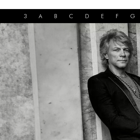
3
A
B
C
D
E
F
G