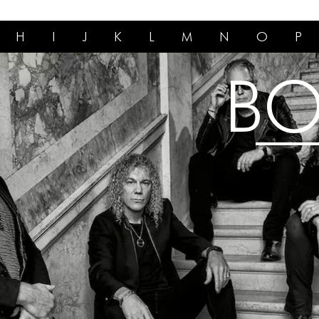
H
I
J
K
L
M
N
O
P
BO