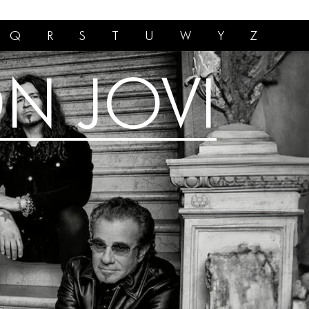
Q
R
S
T
U
W
Y
Z
N JOVI