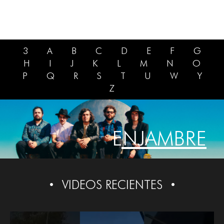
3
A
B
C
D
E
F
G
H
I
J
K
L
M
N
O
P
Q
R
S
T
U
W
Y
Z
ENJAMBRE
VIDEOS RECIENTES