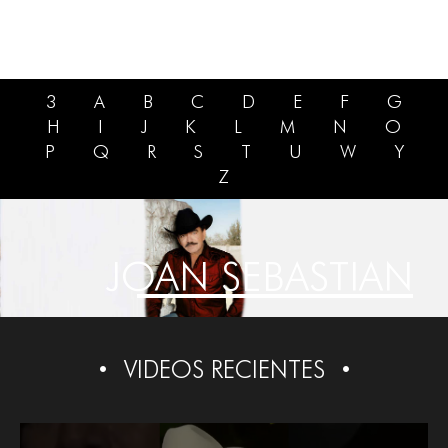
3
A
B
C
D
E
F
G
H
I
J
K
L
M
N
O
P
Q
R
S
T
U
W
Y
Z
JOAN SEBASTIAN
VIDEOS RECIENTES