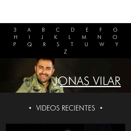
3
A
B
C
D
E
F
G
H
I
J
K
L
M
N
O
P
Q
R
S
T
U
W
Y
Z
JONAS VILAR
VIDEOS RECIENTES