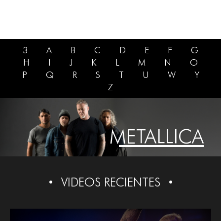
3
A
B
C
D
E
F
G
H
I
J
K
L
M
N
O
P
Q
R
S
T
U
W
Y
Z
METALLICA
VIDEOS RECIENTES