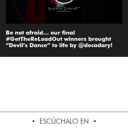
Be not afraid… our final
#GetTheReLoadOut winners brought
“Devil’s Dance” to life by @decadary!
ESCÚCHALO EN