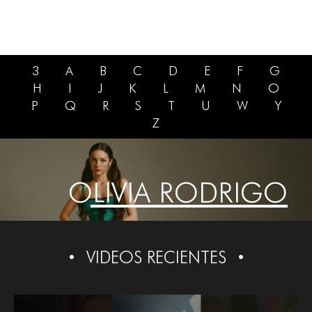
3
A
B
C
D
E
F
G
H
I
J
K
L
M
N
O
P
Q
R
S
T
U
W
Y
Z
OLIVIA RODRIGO
VIDEOS RECIENTES