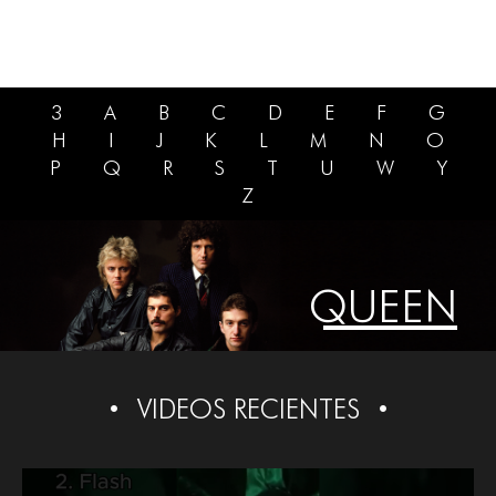
3
A
B
C
D
E
F
G
H
I
J
K
L
M
N
O
P
Q
R
S
T
U
W
Y
Z
QUEEN
VIDEOS RECIENTES