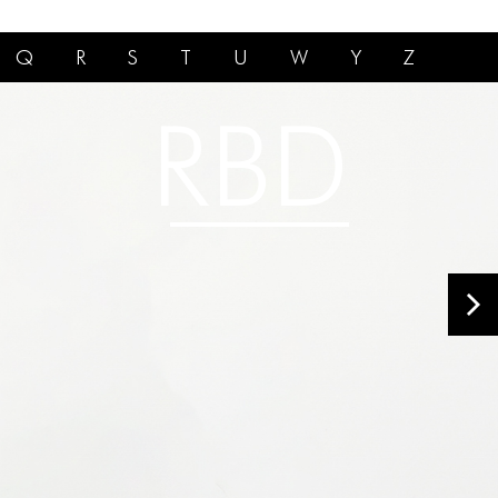
Q
R
S
T
U
W
Y
Z
RBD