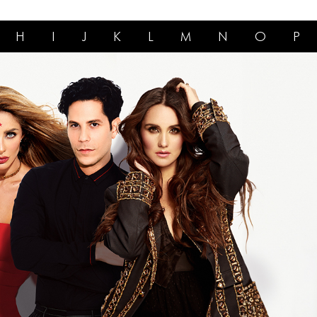
H
I
J
K
L
M
N
O
P