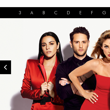
3
A
B
C
D
E
F
G