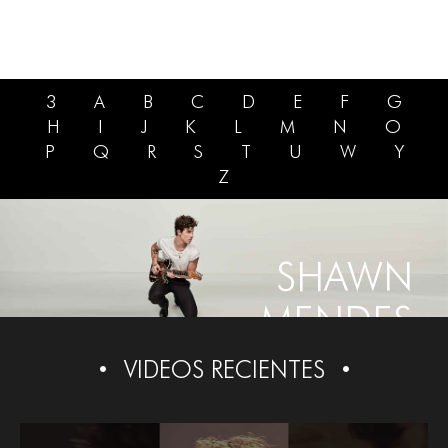
3
A
B
C
D
E
F
G
H
I
J
K
L
M
N
O
P
Q
R
S
T
U
W
Y
Z
SHAWN
MENDES
VIDEOS RECIENTES