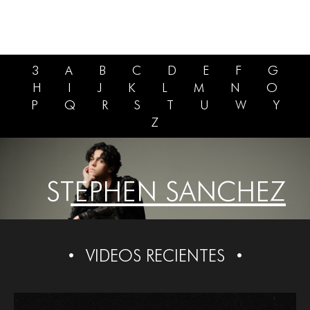
3
A
B
C
D
E
F
G
H
I
J
K
L
M
N
O
P
Q
R
S
T
U
W
Y
Z
STEPHEN SANCHEZ
VIDEOS RECIENTES