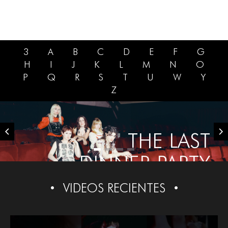
3
A
B
C
D
E
F
G
H
I
J
K
L
M
N
O
P
Q
R
S
T
U
W
Y
Z
THE LAST
DINNER PARTY
VIDEOS RECIENTES