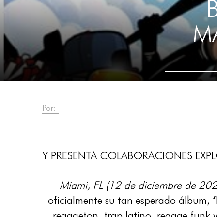
MA
Por:
Y PRESENTA COLABORACIONES EXPL
Miami, FL (12 de diciembre de 20
oficialmente su tan esperado álbum,
‘
reggaeton, trap latino, reggae funk 