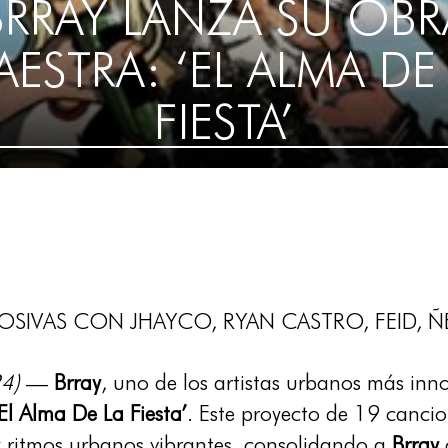
BRRAY LANZA SU OBR
ESTRA: ‘EL ALMA DE
FIESTA’
OSIVAS CON JHAYCO, RYAN CASTRO, FEID, Ñ
24)
—
Brray
, uno de los artistas urbanos más inn
El Alma De La Fiesta’
. Este proyecto de 19 canc
y ritmos urbanos vibrantes, consolidando a
Brray