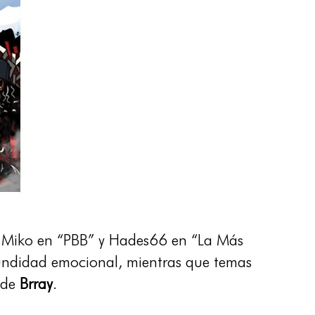
g Miko en “PBB” y Hades66 en “La Más
undidad emocional, mientras que temas
a de
Brray
.