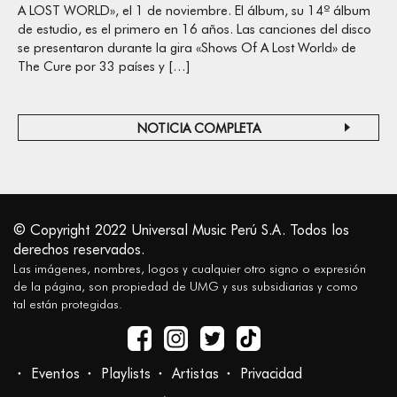
A LOST WORLD», el 1 de noviembre. El álbum, su 14º álbum
de estudio, es el primero en 16 años. Las canciones del disco
se presentaron durante la gira «Shows Of A Lost World» de
The Cure por 33 países y […]
NOTICIA COMPLETA
© Copyright 2022 Universal Music Perú S.A. Todos los
derechos reservados.
Las imágenes, nombres, logos y cualquier otro signo o expresión
de la página, son propiedad de UMG y sus subsidiarias y como
tal están protegidas.
Eventos
Playlists
Artistas
Privacidad