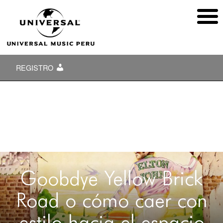
REGISTRO
Goobdye Yellow Brick
Road o cómo caer con
estilo hacia el espacio