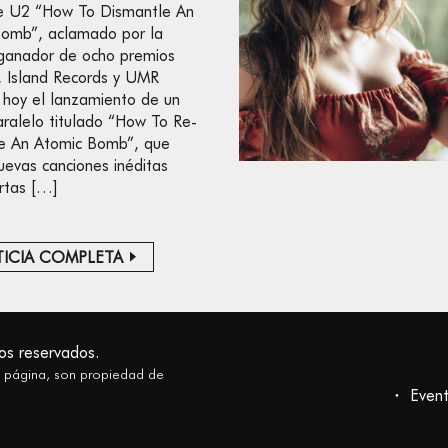
e U2 “How To Dismantle An
Bomb”, aclamado por la
y ganador de ocho premios
 Island Records y UMR
 hoy el lanzamiento de un
ralelo titulado “How To Re-
e An Atomic Bomb”, que
nuevas canciones inéditas
rtas […]
ICIA COMPLETA
os reservados.
a página, son propiedad de
Even