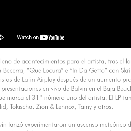
lleno de acontecimientos para el artista, tras el
 Becerra, “Que Locura” e “In Da Getto” con Skril
s listas de Latin Airplay después de un aumento pr
 presentaciones en vivo de Balvin en el Baja Beac
ue marca el 31º número uno del artista. El LP ta
d, Tokischa, Zion & Lennox, Tainy y otros.
alvin lanzó experimentaron un ascenso meteórico 