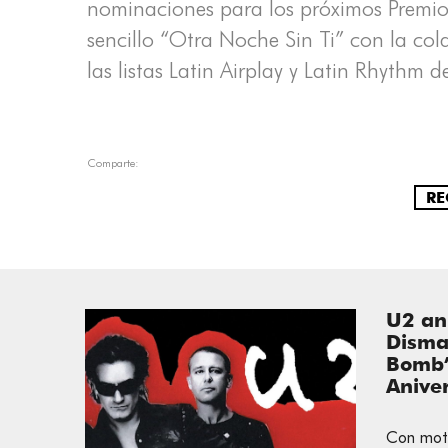
nominaciones para los próximos Premios
sencillo “Otra Noche Sin Ti” con la co
las listas Latin Airplay y Latin Rhythm 
Comparte:
RE
U2 an
Disma
Bomb”
Anive
Con moti