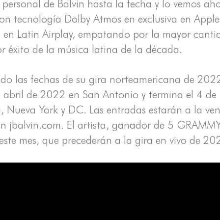
más personal de Balvin hasta la fecha y lo vemos
on tecnología Dolby Atmos en exclusiva en Apple
en Latin Airplay, empatando por la mayor cantid
r éxito de la música latina de la década.
ado las fechas de su gira norteamericana de 202
 abril de 2022 en San Antonio y termina el 4 de 
mi, Nueva York y DC. Las entradas estarán a la ve
n jbalvin.com. El artista, ganador de 5 GRAMMY L
 este mes, que precederán a la gira en vivo de 20