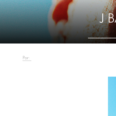
J 
Por: