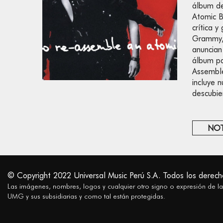
álbum d
Atomic 
crítica 
Grammy,
anuncian
álbum pa
Assembl
incluye 
descubie
NOT
© Copyright 2022 Universal Music Perú S.A. Todos los derech
Las imágenes, nombres, logos y cualquier otro signo o expresión de l
UMG y sus subsidiarias y como tal están protegidas.