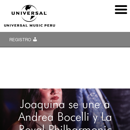
REGISTRO
Joaquina se une a
Andrea Bocelli y La
Royal Philharmonic