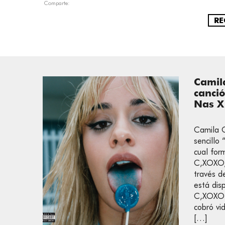
Comparte:
RE
Camil
canció
Nas X
Camila C
sencillo
cual for
C,XOXO, 
través d
está dis
C,XOXO e
cobró vid
[…]