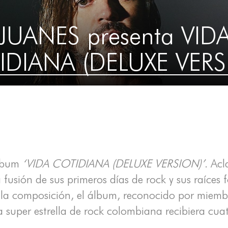
JUANES presenta VID
IDIANA (DELUXE VERS
álbum
‘VIDA COTIDIANA (DELUXE VERSION)’
. Ac
usión de sus primeros días de rock y sus raíces 
e la composición, el álbum, reconocido por miem
 super estrella de rock colombiana recibiera cua