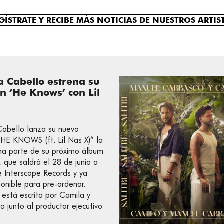
GÍSTRATE Y RECIBE MÁS NOTICIAS DE NUESTROS ARTIS
a Cabello estrena su
n ‘He Knows’ con Lil
abello lanza su nuevo
 “HE KNOWS (ft. Lil Nas X)” la
ma parte de su próximo álbum
que saldrá el 28 de junio a
e Interscope Records y ya
ponible para pre-ordenar.
stá escrita por Camila y
a junto al productor ejecutivo