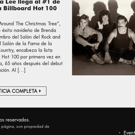
a Lee llega al #1 de
ta Billboard Hot 100
 Around The Christmas Tree”,
co éxito navideño de Brenda
mbro del Salón del Rock and
el Salón de la Fama de la
ountry, encabeza la lista
d Hot 100 por primera vez en
ria, 65 años después del debut
nción. Al […]
ICIA COMPLETA
os reservados.
a página, son propiedad de
Even