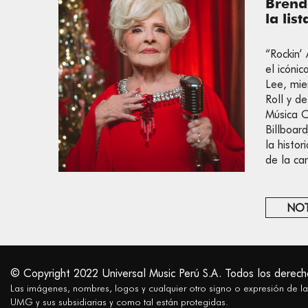
Brend
la lis
“Rockin’
el icóni
Lee, mie
Roll y d
Música C
Billboar
la histo
de la ca
NOT
© Copyright 2022 Universal Music Perú S.A. Todos los derech
Las imágenes, nombres, logos y cualquier otro signo o expresión de l
UMG y sus subsidiarias y como tal están protegidas.