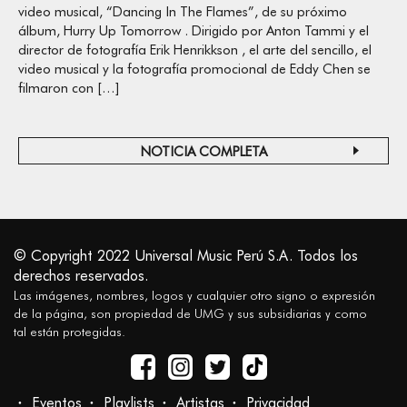
video musical, “Dancing In The Flames”, de su próximo
álbum, Hurry Up Tomorrow . Dirigido por Anton Tammi y el
director de fotografía Erik Henrikkson , el arte del sencillo, el
video musical y la fotografía promocional de Eddy Chen se
filmaron con […]
NOTICIA COMPLETA
© Copyright 2022 Universal Music Perú S.A. Todos los
derechos reservados.
Las imágenes, nombres, logos y cualquier otro signo o expresión
de la página, son propiedad de UMG y sus subsidiarias y como
tal están protegidas.
Eventos
Playlists
Artistas
Privacidad