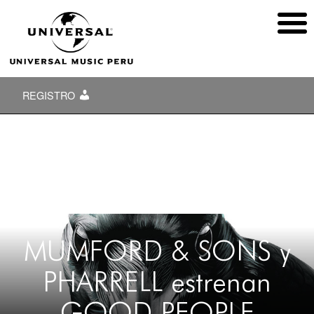
REGISTRO
MUMFORD & SONS y
PHARRELL estrenan
GOOD PEOPLE