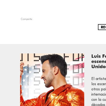
Comparte:
RE
Luis F
escen
Unido
El artist
los esce
otros pa
internac
con la 
décadas 