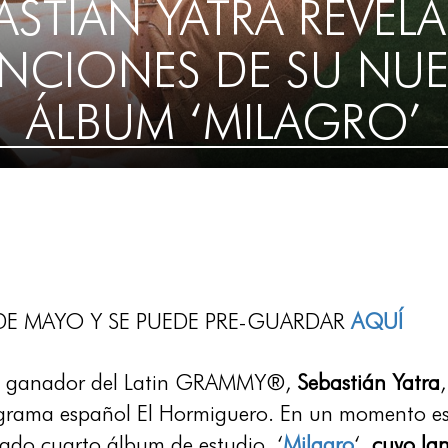
ASTIÁN YATRA REVELA
NCIONES DE SU NU
ÁLBUM ‘MILAGRO’
6 DE MAYO Y SE PUEDE PRE-GUARDAR
AQUÍ
 y ganador del Latin GRAMMY®,
Sebastián Yatra
grama español El Hormiguero. En un momento espo
ado cuarto álbum de estudio, ‘
Milagro
‘,
cuyo lan