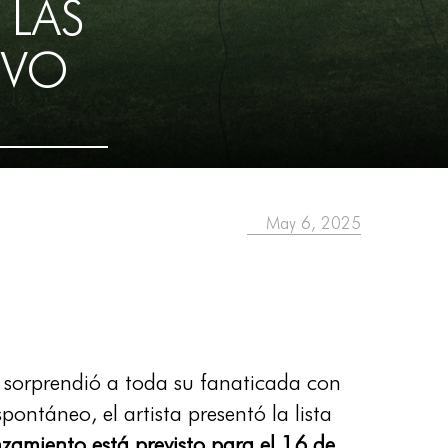
 LAS
EVO
May 6, 2025
, sorprendió a toda su fanaticada con
ntáneo, el artista presentó la lista
zamiento está previsto para el 16 de