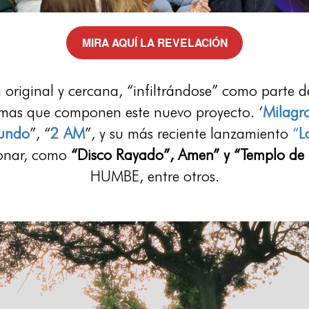
MIRA AQUÍ LA REVELACIÓN
original y cercana, “infiltrándose” como parte d
temas que componen este nuevo proyecto. ‘
Milagr
undo
”, “
2 AM
”, y su más reciente lanzamiento
“
L
ionar, como
“Disco Rayado”, Amen” y “Templo de 
HUMBE, entre otros.