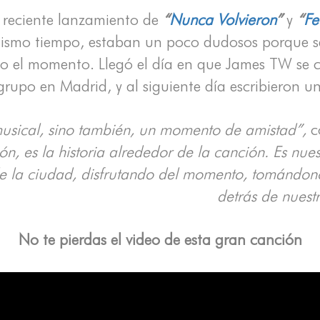
l reciente lanzamiento de
“
Nunca Volvieron
”
y
“
Fe
mismo tiempo, estaban un poco dudosos porque se
do el momento. Llegó el día en que James TW se 
 grupo en Madrid, y al siguiente día escribieron u
sical, sino también, un momento de amistad”,
c
ón, es la historia alrededor de la canción. Es nues
e la ciudad, disfrutando del momento, tomándono
detrás de nuest
No te pierdas el video de esta gran canción