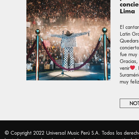
concie
Lima
El canta
Latin Gr
Quedarse
conciert
fue muy 
Gracias,
venir
.
Suraméri
muy feli
NOT
© Copyright 2022 Universal Music Perú S.A. Todos los derech