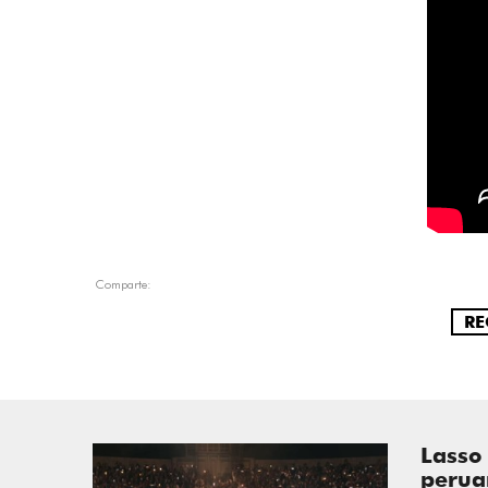
Comparte:
RE
Lasso
perua