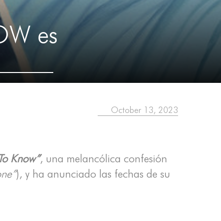
OW es
October 13, 2023
To Know”
, una melancólica confesión
one”
), y ha anunciado las fechas de su