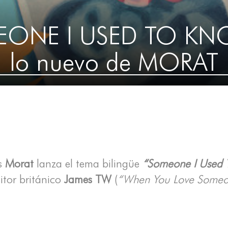
ONE I USED TO KN
lo nuevo de MORAT
as
Morat
lanza el tema bilingüe
“Someone I Used 
itor británico
James TW
(
“When You Love Some